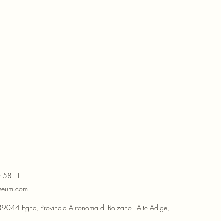
0 5811
iseum.com
8, 39044 Egna, Provincia Autonoma di Bolzano - Alto Adige,