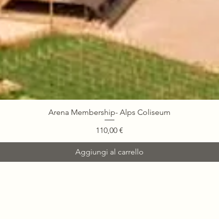
Arena Membership- Alps Coliseum
Prezzo
110,00 €
Aggiungi al carrello