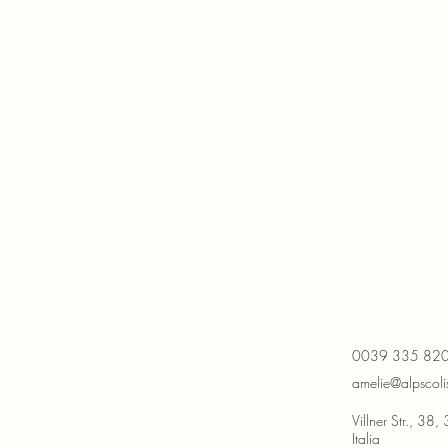
0039 335 82
amelie@alpscol
Villner Str., 3
Italia