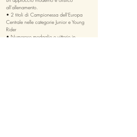
all'allenamento.
• 2 titoli di Campionessa dell’Europa
Centrale nelle categorie Junior e Young
Rider
• Numerose medaglie e vittorie in
competizioni nazionali e internazionali
• Oggi focalizzata su una formazione
sostenibile, sull’equilibrio mentale e sul
benessere fisico di cavalli e cavalieri
Richiedi un preventivo